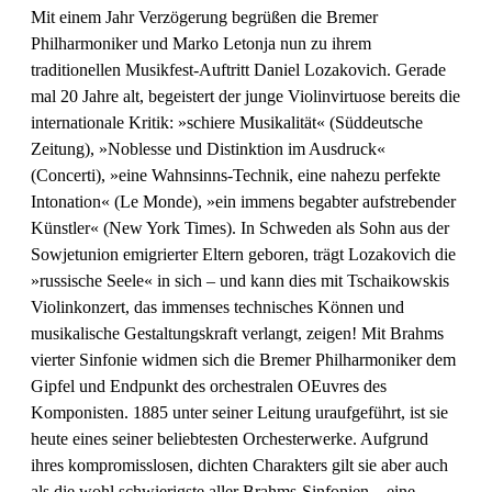
Mit einem Jahr Verzögerung begrüßen die Bremer
Philharmoniker und Marko Letonja nun zu ihrem
traditionellen Musikfest-Auftritt Daniel Lozakovich. Gerade
mal 20 Jahre alt, begeistert der junge Violinvirtuose bereits die
internationale Kritik: »schiere Musikalität« (Süddeutsche
Zeitung), »Noblesse und Distinktion im Ausdruck«
(Concerti), »eine Wahnsinns-Technik, eine nahezu perfekte
Intonation« (Le Monde), »ein immens begabter aufstrebender
Künstler« (New York Times). In Schweden als Sohn aus der
Sowjetunion emigrierter Eltern geboren, trägt Lozakovich die
»russische Seele« in sich – und kann dies mit Tschaikowskis
Violinkonzert, das immenses technisches Können und
musikalische Gestaltungskraft verlangt, zeigen! Mit Brahms
vierter Sinfonie widmen sich die Bremer Philharmoniker dem
Gipfel und Endpunkt des orchestralen OEuvres des
Komponisten. 1885 unter seiner Leitung uraufgeführt, ist sie
heute eines seiner beliebtesten Orchesterwerke. Aufgrund
ihres kompromisslosen, dichten Charakters gilt sie aber auch
als die wohl schwierigste aller Brahms-Sinfonien – eine