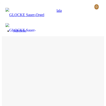
0
lala
Startseite
Tickets & Programm
Veranstaltungssuche
Saalpläne
Gutscheine
Abonnements
Newsletter
Download Programmvorschau