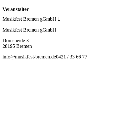
Veranstalter
Musikfest Bremen gGmbH
Musikfest Bremen gGmbH
Domsheide 3
28195 Bremen
info@musikfest-bremen.de
0421 / 33 66 77
Preiskategorie 1
68,00 € Normal
54,40 € Ermäßigt
Preiskategorie 2
58,00 € Normal
46,40 € Ermäßigt
Preiskategorie 3
48,00 € Normal
38,40 € Ermäßigt