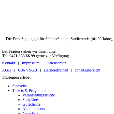
Preiskategorie 4
38,00 € Normal
30,40 € Ermäßigt
Preiskategorie 5
22,00 € Normal
17,60 € Ermäßigt
Die Ermäßigung gilt für Schüler*innen, Studierende (bis 30 Jahre)
Bei Fragen stehen wir Ihnen unter
Tel. 0421 / 33 66 99
gerne zur Verfügung.
Kontakt
|
Impressum
|
Datenschutz
AGB
|
§ 36 VSGB
|
Barrierefreiheit
|
Inhaltsübersicht
Startseite
Tickets & Programm
Veranstaltungssuche
Saalpläne
Gutscheine
Abonnements
Newsletter