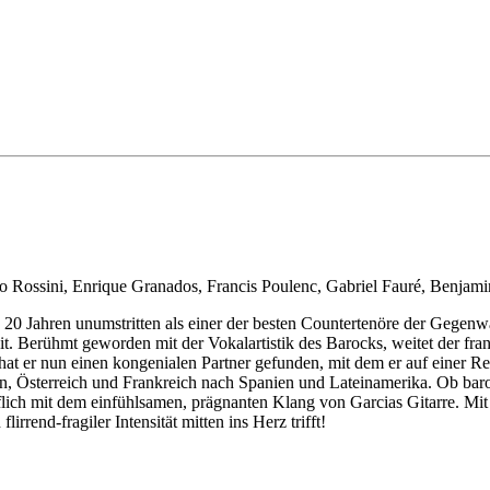
Rossini, Enrique Granados, Francis Poulenc, Gabriel Fauré, Benjamin 
rund 20 Jahren unumstritten als einer der besten Countertenöre der Gege
. Berühmt geworden mit der Vokalartistik des Barocks, weitet der fran
at er nun einen kongenialen Partner gefunden, mit dem er auf einer R
lien, Österreich und Frankreich nach Spanien und Lateinamerika. Ob ba
flich mit dem einfühlsamen, prägnanten Klang von Garcias Gitarre. Mi
rend-fragiler Intensität mitten ins Herz trifft!