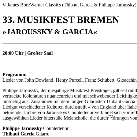
© James Bort/Warner Classics (Thibaut Garcia & Philippe Jaroussky)
33. MUSIKFEST BREMEN
»JAROUSSKY & GARCIA«
20:00 Uhr | Großer Saal
Programm:
Lieder von John Dowland, Henry Purcell, Franz Schubert, Gioacchino 
Philippe Jaroussky, der diesjährige Musikfest-Preisträger, gilt seit 
vertrackte Koloraturen nuancenreich und mit schwebender Leichtigkeit
umtriebig aus. Zusammen mit dem jungen Gitarristen Thibaut Garcia h
Liedgut verschiedener Kulturen durchstreift – von England über Ita
betörende Timbre von Jarousskys Countertenor verbindet sich vortref
ausgewählten Lieder bittersüße Melancholie, die durchdrungen von flir
Philippe Jaroussky
Countertenor
Thibaut Garcia
Gitarre