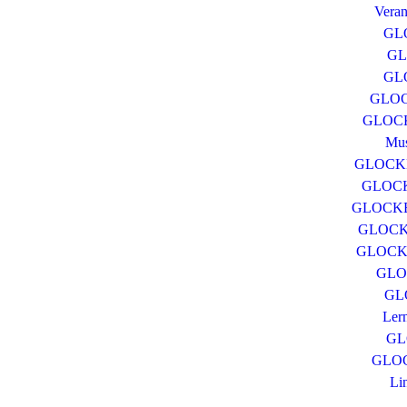
Veran
GL
GL
GLO
GLOC
GLOCKE
Mus
GLOCKE 
GLOCKE
GLOCKE 
GLOCKE
GLOCKE
GLO
GL
Ler
GL
GLOC
Li