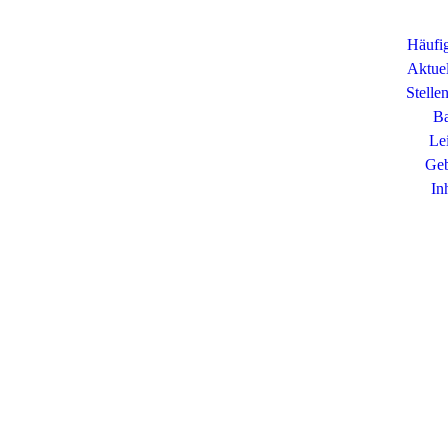
Häufig
Aktuel
Stelle
Ba
Le
Geb
In