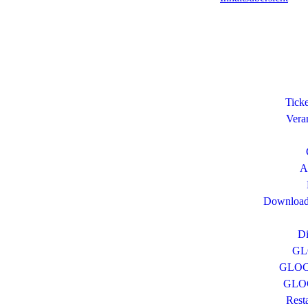
Tick
Vera
A
Download
D
GL
GLOCK
GLOC
Rest