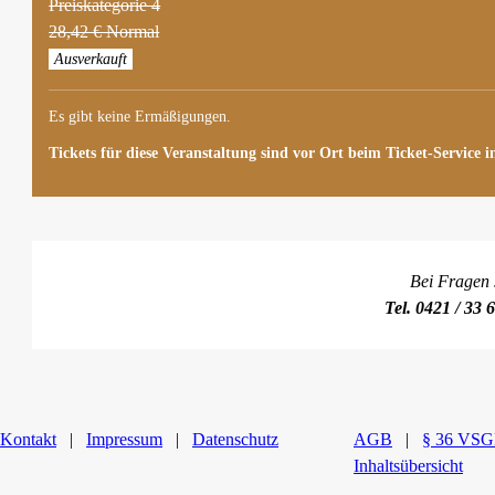
Preiskategorie 4
28,42 € Normal
Ausverkauft
Es gibt keine Ermäßigungen.
Tickets für diese Veranstaltung sind vor Ort beim Ticket-Service i
Bei Fragen 
Tel. 0421 / 33 
Kontakt
|
Impressum
|
Datenschutz
AGB
|
§ 36 VS
Inhaltsübersicht