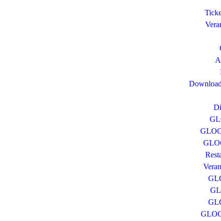
Tick
Vera
A
Download
D
GL
GLOCK
GLOC
Rest
Veran
GL
GL
GLO
GLOC