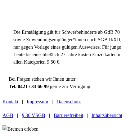
Preiskategorie 5
19,00 € Normal
15,00 € Ermäßigt
Die Ermäßigung gilt für Schwerbehinderte ab GdB 70
sowie Zuwendungsempfänger*innen nach SGB II/XII,
nur gegen Vorlage eines gültigen Ausweises. Für junge
Leute bis einschließlich 27 Jahre kosten Einzelkarten in
allen Kategorien 9,50 €.
Bei Fragen stehen wir Ihnen unter
Tel. 0421 / 33 66 99
gerne zur Verfügung.
Kontakt
|
Impressum
|
Datenschutz
AGB
|
§ 36 VSGB
|
Barrierefreiheit
|
Inhaltsübersicht