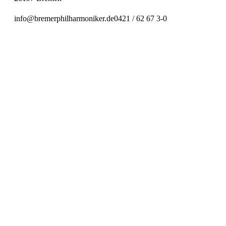
info@bremerphilharmoniker.de
0421 / 62 67 3-0
Preiskategorie 1
56,00 € Normal
45,00 € Ermäßigt
Preiskategorie 2
48,00 € Normal
38,00 € Ermäßigt
Preiskategorie 3
38,00 € Normal
30,00 € Ermäßigt
Preiskategorie 4
26,00 € Normal
21,00 € Ermäßigt