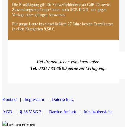
Die Ermäßigung gilt für Schwerbehinderte ab GdB 70 sowie
Zuwendungsempfänger*innen nach SGB II/XII, nur gegen
Vorlage eines gültigen Ausweises.
Für junge Leute bis einschließlich 27 Jahre kosten Einzelkarten
in allen Kategorien 9,50 €.
Bei Fragen stehen wir Ihnen unter
Tel. 0421 / 33 66 99
gerne zur Verfügung.
Kontakt
|
Impressum
|
Datenschutz
AGB
|
§ 36 VSGB
|
Barrierefreiheit
|
Inhaltsübersicht