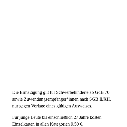
38,00 € Ermäßigt
Preiskategorie 3
38,00 € Normal
30,00 € Ermäßigt
Preiskategorie 4
26,00 € Normal
21,00 € Ermäßigt
Preiskategorie 5
19,00 € Normal
15,00 € Ermäßigt
Die Ermäßigung gilt für Schwerbehinderte ab GdB 70
sowie Zuwendungsempfänger*innen nach SGB II/XII,
nur gegen Vorlage eines gültigen Ausweises.
Für junge Leute bis einschließlich 27 Jahre kosten
Einzelkarten in allen Kategorien 9,50 €.