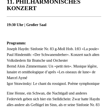
11. PHILHARMONISCHES
KONZERT
19:30 Uhr | Großer Saal
Programm:
Joseph Haydn: Sinfonie Nr. 83 g-Moll Hob. I:83 »La poule«
Paul Hindemith: »Der Schwanendreher«. Konzert nach alten
Volksliedern für Bratsche und Orchester
Bernd Alois Zimmermann: Un »petit rien«. Musique légère,
lunaire et ornithologique d’après »Les oiseaux de lune« de
Marcel Aymé
Igor Strawinsky: Le chant du rossignol. Poème symphonique
Eine Henne, ein Schwan, die Nachtigall und anderes
Federvieh geben sich hier ein Stelldichein: Zwar hatte Haydn
alles andere als Geflügel im Sinn, als er seine Sinfonie Nr. 83