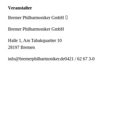
Veranstalter
Bremer Philharmoniker GmbH
Bremer Philharmoniker GmbH
Halle 1, Am Tabakquartier 10
28197 Bremen
info@bremerphilharmoniker.de
0421 / 62 67 3-0
Preiskategorie 1
56,00 € Normal
45,00 € Ermäßigt
Preiskategorie 2
48,00 € Normal
38,00 € Ermäßigt