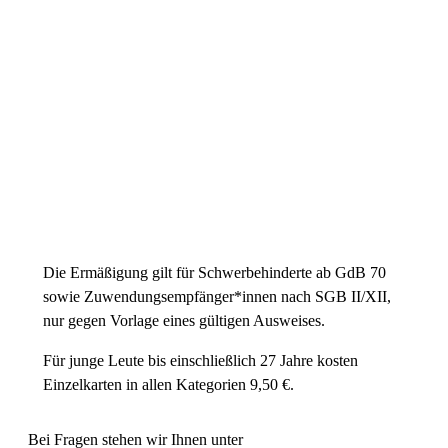
Preiskategorie 3
38,00 € Normal
30,00 € Ermäßigt
Preiskategorie 4
26,00 € Normal
21,00 € Ermäßigt
Preiskategorie 5
19,00 € Normal
15,00 € Ermäßigt
Die Ermäßigung gilt für Schwerbehinderte ab GdB 70
sowie Zuwendungsempfänger*innen nach SGB II/XII,
nur gegen Vorlage eines gültigen Ausweises.
Für junge Leute bis einschließlich 27 Jahre kosten
Einzelkarten in allen Kategorien 9,50 €.
Bei Fragen stehen wir Ihnen unter