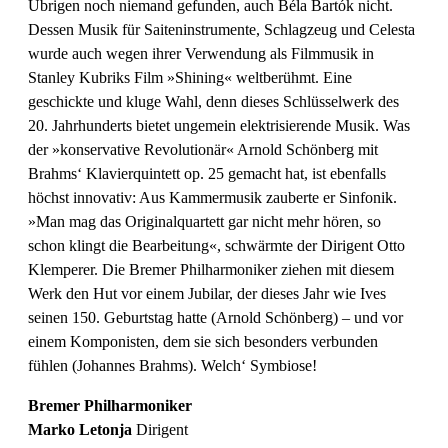
Übrigen noch niemand gefunden, auch Béla Bartók nicht.
Dessen Musik für Saiteninstrumente, Schlagzeug und Celesta
wurde auch wegen ihrer Verwendung als Filmmusik in
Stanley Kubriks Film »Shining« weltberühmt. Eine
geschickte und kluge Wahl, denn dieses Schlüsselwerk des
20. Jahrhunderts bietet ungemein elektrisierende Musik. Was
der »konservative Revolutionär« Arnold Schönberg mit
Brahms‘ Klavierquintett op. 25 gemacht hat, ist ebenfalls
höchst innovativ: Aus Kammermusik zauberte er Sinfonik.
»Man mag das Originalquartett gar nicht mehr hören, so
schon klingt die Bearbeitung«, schwärmte der Dirigent Otto
Klemperer. Die Bremer Philharmoniker ziehen mit diesem
Werk den Hut vor einem Jubilar, der dieses Jahr wie Ives
seinen 150. Geburtstag hatte (Arnold Schönberg) – und vor
einem Komponisten, dem sie sich besonders verbunden
fühlen (Johannes Brahms). Welch‘ Symbiose!
Bremer Philharmoniker
Marko Letonja
Dirigent