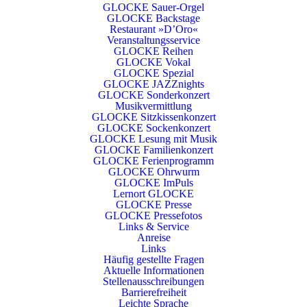
GLOCKE Sauer-Orgel
GLOCKE Backstage
Restaurant »D’Oro«
Veranstaltungsservice
GLOCKE Reihen
GLOCKE Vokal
GLOCKE Spezial
GLOCKE JAZZnights
GLOCKE Sonderkonzert
Musikvermittlung
GLOCKE Sitzkissenkonzert
GLOCKE Sockenkonzert
GLOCKE Lesung mit Musik
GLOCKE Familienkonzert
GLOCKE Ferienprogramm
GLOCKE Ohrwurm
GLOCKE ImPuls
Lernort GLOCKE
GLOCKE Presse
GLOCKE Pressefotos
Links & Service
Anreise
Links
Häufig gestellte Fragen
Aktuelle Informationen
Stellenausschreibungen
Barrierefreiheit
Leichte Sprache