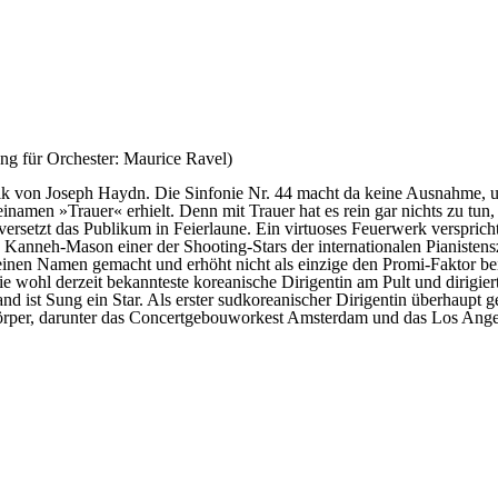
ng für Orchester: Maurice Ravel)
usik von Joseph Haydn. Die Sinfonie Nr. 44 macht da keine Ausnahme,
namen »Trauer« erhielt. Denn mit Trauer hat es rein gar nichts zu tun,
ersetzt das Publikum in Feierlaune. Ein virtuoses Feuerwerk versprich
a Kanneh-Mason einer der Shooting-Stars der internationalen Pianistens
n einen Namen gemacht und erhöht nicht als einzige den Promi-Faktor be
 wohl derzeit bekannteste koreanische Dirigentin am Pult und dirigier
d ist Sung ein Star. Als erster sudkoreanischer Dirigentin überhaupt g
körper, darunter das Concertgebouworkest Amsterdam und das Los Ange