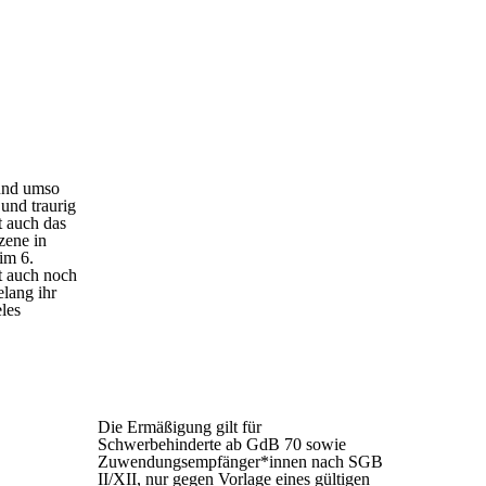
Preiskategorie 1
56,00 € Normal
45,00 € Ermäßigt
Preiskategorie 2
48,00 € Normal
 und umso
38,00 € Ermäßigt
 und traurig
Preiskategorie 3
t auch das
38,00 € Normal
zene in
30,00 € Ermäßigt
im 6.
t auch noch
Preiskategorie 4
elang ihr
26,00 € Normal
les
21,00 € Ermäßigt
Preiskategorie 5
19,00 € Normal
15,00 € Ermäßigt
Die Ermäßigung gilt für
Schwerbehinderte ab GdB 70 sowie
Zuwendungsempfänger*innen nach SGB
II/XII, nur gegen Vorlage eines gültigen