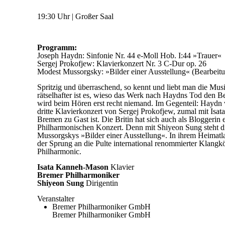
19:30 Uhr | Großer Saal
Programm:
Joseph Haydn: Sinfonie Nr. 44 e-Moll Hob. I:44 »Trauer«
Sergej Prokofjew: Klavierkonzert Nr. 3 C-Dur op. 26
Modest Mussorgsky: »Bilder einer Ausstellung« (Bearbeitu
Spritzig und überraschend, so kennt und liebt man die M
rätselhafter ist es, wieso das Werk nach Haydns Tod den Bei
wird beim Hören erst recht niemand. Im Gegenteil: Haydn v
dritte Klavierkonzert von Sergej Prokofjew, zumal mit Isat
Bremen zu Gast ist. Die Britin hat sich auch als Bloggeri
Philharmonischen Konzert. Denn mit Shiyeon Sung steht die
Mussorgskys »Bilder einer Ausstellung«. In ihrem Heimatlan
der Sprung an die Pulte international renommierter Klang
Philharmonic.
Isata Kanneh-Mason
Klavier
Bremer Philharmoniker
Shiyeon Sung
Dirigentin
Veranstalter
Bremer Philharmoniker GmbH
Bremer Philharmoniker GmbH