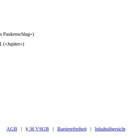
em Paukenschlag«)
 (»Jupiter«)
AGB
|
§ 36 VSGB
|
Barrierefreiheit
|
Inhaltsübersicht