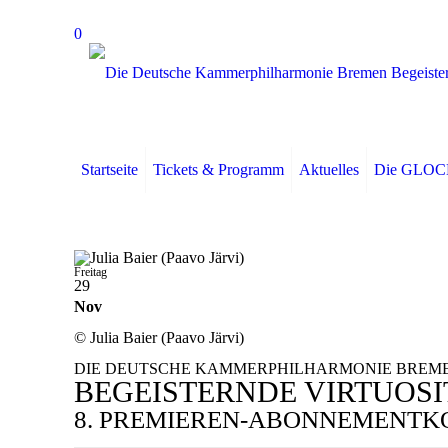
0
Startseite
Tickets & Programm
Aktuelles
Die GLO
Freitag
29
Nov
© Julia Baier (Paavo Järvi)
DIE DEUTSCHE KAMMERPHILHARMONIE BREM
BEGEIS­TERNDE VIRTUO­S
8. PREMIEREN-ABONNE­MENT­