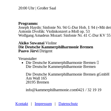
20:00 Uhr | Großer Saal
Programm:
Joseph Haydn: Sinfonie Nr. 94 G-Dur Hob. I: 94 (»Mit d
Antonín Dvořák: Violinkonzert a-Moll op. 53
Wolfgang Amadeus Mozart: Sinfonie Nr. 41 C-Dur KV 551
Akiko Suwanai
Violine
Die Deutsche Kammerphilharmonie Bremen
Paavo Järvi
Dirigent
Veranstalter
Die Deutsche Kammerphilharmonie Bremen
Die Deutsche Kammerphilharmonie Bremen
Die Deutsche Kammerphilharmonie Bremen gGmbH
Am Wall 165
28195 Bremen
info@kammerphilharmonie.com
0421 / 32 19 19
Kontakt
|
Impressum
|
Datenschutz