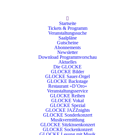
Startseite
Tickets & Programm
Veranstaltungssuche
Saalpläne
Gutscheine
Abonnements
Newsletter
Download Programmvorschau
Aktuelles
Die GLOCKE
GLOCKE Bilder
GLOCKE Sauer-Orgel
GLOCKE Backstage
Restaurant »D’Oro«
Veranstaltungsservice
GLOCKE Reihen
GLOCKE Vokal
GLOCKE Spezial
GLOCKE JAZZnights
GLOCKE Sonderkonzert
Musikvermittlung
GLOCKE Sitzkissenkonzert
GLOCKE Sockenkonzert
GLOCKE Lesung mit Musik