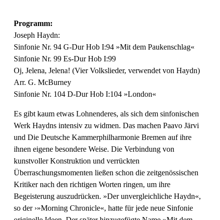
Programm:
Joseph Haydn:
Sinfonie Nr. 94 G-Dur Hob I:94 »Mit dem Paukenschlag«
Sinfonie Nr. 99 Es-Dur Hob I:99
Oj, Jelena, Jelena! (Vier Volkslieder, verwendet von Haydn)
Arr. G. McBurney
Sinfonie Nr. 104 D-Dur Hob I:104 »London«
Es gibt kaum etwas Lohnenderes, als sich dem sinfonischen
Werk Haydns intensiv zu widmen. Das machen Paavo Järvi
und Die Deutsche Kammer­philharmonie Bremen auf ihre
ihnen eigene besondere Weise. Die Verbindung von
kunstvoller Konstruktion und verrückten
Überraschungsmomenten ließen schon die zeitgenössischen
Kritiker nach den richtigen Worten ringen, um ihre
Begeisterung auszudrücken. »Der unvergleichliche Haydn«,
so der ›»Morning Chronicle«, hatte für jede neue Sinfonie
originelle Ideen. Der später hinzugefügte Name »Mit dem