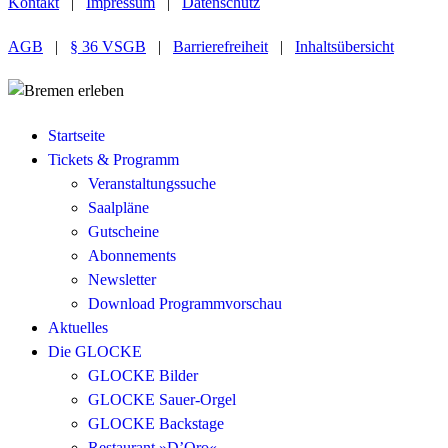
Kontakt
|
Impressum
|
Datenschutz
AGB
|
§ 36 VSGB
|
Barrierefreiheit
|
Inhaltsübersicht
Startseite
Tickets & Programm
Veranstaltungssuche
Saalpläne
Gutscheine
Abonnements
Newsletter
Download Programmvorschau
Aktuelles
Die GLOCKE
GLOCKE Bilder
GLOCKE Sauer-Orgel
GLOCKE Backstage
Restaurant »D’Oro«