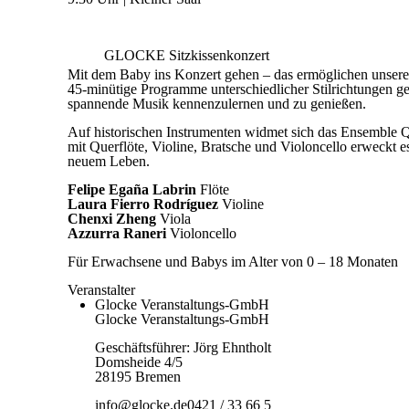
GLOCKE Sitzkissenkonzert
Mit dem Baby ins Konzert gehen – das ermöglichen unse
45-minütige Programme unterschiedlicher Stilrichtungen g
spannende Musik kennenzulernen und zu genießen.
Auf historischen Instrumenten widmet sich das Ensemble Q
mit Querflöte, Violine, Bratsche und Violoncello erweckt 
neuem Leben.
Felipe Egaña Labrin
Flöte
Laura Fierro Rodríguez
Violine
Chenxi Zheng
Viola
Azzurra Raneri
Violoncello
Für Erwachsene und Babys im Alter von 0 – 18 Monaten
Veranstalter
Glocke Veranstaltungs-GmbH
Glocke Veranstaltungs-GmbH
Geschäftsführer: Jörg Ehntholt
Domsheide 4/5
28195 Bremen
info@glocke.de
0421 / 33 66 5