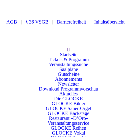
AGB
|
§ 36 VSGB
|
Barrierefreiheit
|
Inhaltsübersicht
Startseite
Tickets & Programm
Veranstaltungssuche
Saalpläne
Gutscheine
Abonnements
Newsletter
Download Programmvorschau
Aktuelles
Die GLOCKE
GLOCKE Bilder
GLOCKE Sauer-Orgel
GLOCKE Backstage
Restaurant »D’Oro«
Veranstaltungsservice
GLOCKE Reihen
GLOCKE Vokal