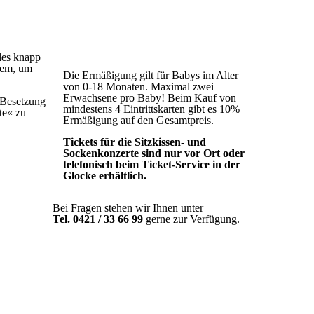
Einheitspreis
9,00 € Normal
6,00 € Ermäßigt
les knapp
quem, um
Die Ermäßigung gilt für Babys im Alter
von 0-18 Monaten. Maximal zwei
Erwachsene pro Baby! Beim Kauf von
 Besetzung
mindestens 4 Eintrittskarten gibt es 10%
te« zu
Ermäßigung auf den Gesamtpreis.
Tickets für die Sitzkissen- und
Sockenkonzerte sind nur vor Ort oder
telefonisch beim Ticket-Service in der
Glocke erhältlich.
Bei Fragen stehen wir Ihnen unter
Tel. 0421 / 33 66 99
gerne zur Verfügung.