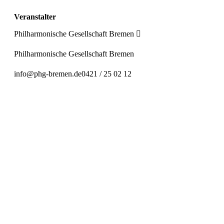
Veranstalter
Philharmonische Gesellschaft Bremen
Philharmonische Gesellschaft Bremen
info@phg-bremen.de
0421 / 25 02 12
Preiskategorie 1
47,00 € Normal
35,00 € Ermäßigt
Preiskategorie 2
41,00 € Normal
31,00 € Ermäßigt
Preiskategorie 3
31,00 € Normal
25,00 € Ermäßigt