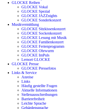
GLOCKE Reihen
GLOCKE Vokal
GLOCKE Spezial
GLOCKE JAZZnights
GLOCKE Sonderkonzert
Musikvermittlung
GLOCKE Sitzkissenkonzert
GLOCKE Sockenkonzert
GLOCKE Lesung mit Musik
GLOCKE Familienkonzert
GLOCKE Ferienprogramm
GLOCKE Ohrwurm
GLOCKE ImPuls
Lernort GLOCKE
GLOCKE Presse
GLOCKE Pressefotos
Links & Service
Anreise
Links
Häufig gestellte Fragen
Aktuelle Informationen
Stellenausschreibungen
Barrierefreiheit
Leichte Sprache
Gebärdensprache