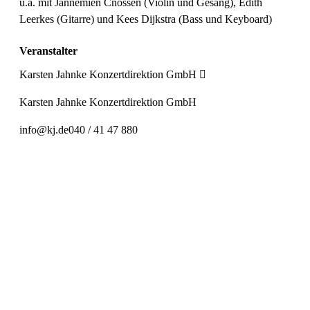
u.a. mit Jannemien Cnossen (Violin und Gesang), Edith
Leerkes (Gitarre) und Kees Dijkstra (Bass und Keyboard)
Veranstalter
Karsten Jahnke Konzertdirektion GmbH
Karsten Jahnke Konzertdirektion GmbH
info@kj.de
040 / 41 47 880
Preiskategorie 1
80,00 € Normal
Preiskategorie 2
74,00 € Normal
Preiskategorie 3
69,00 € Normal