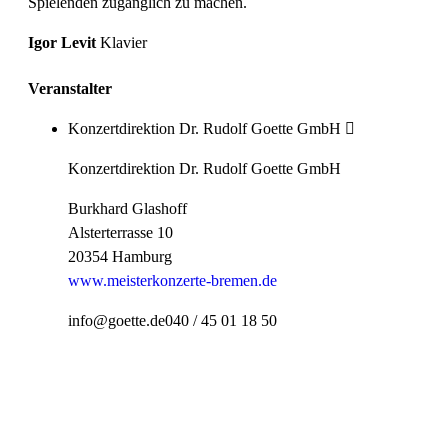
Spielenden zugänglich zu machen.
Igor Levit
Klavier
Veranstalter
Konzertdirektion Dr. Rudolf Goette GmbH
Konzertdirektion Dr. Rudolf Goette GmbH
Burkhard Glashoff
Alsterterrasse 10
20354 Hamburg
www.meisterkonzerte-bremen.de
info@goette.de
040 / 45 01 18 50
Preiskategorie 1
66,80 € Normal
53,60 € Ermäßigt