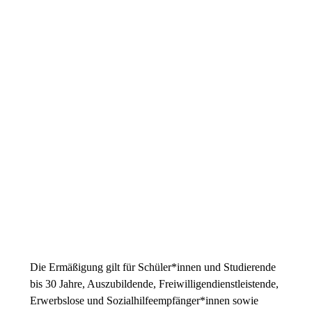
Preiskategorie 2
61,30 € Normal
49,20 € Ermäßigt
Preiskategorie 3
55,80 € Normal
44,80 € Ermäßigt
Preiskategorie 4
39,30 € Normal
31,60 € Ermäßigt
Preiskategorie 5
28,30 € Normal
22,80 € Ermäßigt
Die Ermäßigung gilt für Schüler*innen und Studierende
bis 30 Jahre, Auszubildende, Freiwilligendienstleistende,
Erwerbslose und Sozialhilfeempfänger*innen sowie