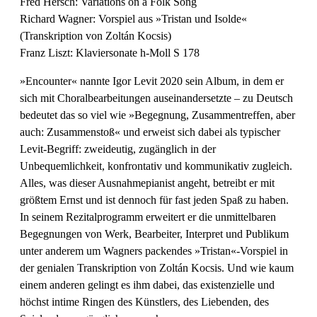
Fred Hersch: Variations on a Folk Song
Richard Wagner: Vorspiel aus »Tristan und Isolde«
(Transkription von Zoltán Kocsis)
Franz Liszt: Klaviersonate h-Moll S 178
»Encounter« nannte Igor Levit 2020 sein Album, in dem er
sich mit Choralbearbeitungen auseinandersetzte – zu Deutsch
bedeutet das so viel wie »Begegnung, Zusammentreffen, aber
auch: Zusammenstoß« und erweist sich dabei als typischer
Levit-Begriff: zweideutig, zugänglich in der
Unbequemlichkeit, konfrontativ und kommunikativ zugleich.
Alles, was dieser Ausnahmepianist angeht, betreibt er mit
größtem Ernst und ist dennoch für fast jeden Spaß zu haben.
In seinem Rezitalprogramm erweitert er die unmittelbaren
Begegnungen von Werk, Bearbeiter, Interpret und Publikum
unter anderem um Wagners packendes »Tristan«-Vorspiel in
der genialen Transkription von Zoltán Kocsis. Und wie kaum
einem anderen gelingt es ihm dabei, das existenzielle und
höchst intime Ringen des Künstlers, des Liebenden, des