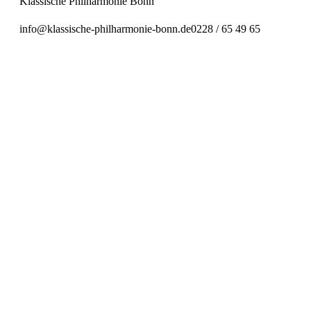
Klassische Philharmonie Bonn
info@klassische-philharmonie-bonn.de
0228 / 65 49 65
Preiskategorie 1
63,70 € Normal
48,03 € Ermäßigt
Preiskategorie 2
57,10 € Normal
43,08 € Ermäßigt
Preiskategorie 3
51,60 € Normal
38,95 € Ermäßigt
Preiskategorie 4
36,20 € Normal
27,40 € Ermäßigt