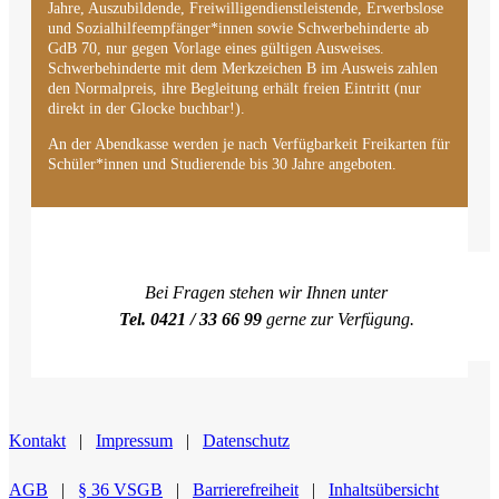
Jahre, Auszubildende, Freiwilligendienstleistende, Erwerbslose
und Sozialhilfeempfänger*innen sowie Schwerbehinderte ab
GdB 70, nur gegen Vorlage eines gültigen Ausweises.
Schwerbehinderte mit dem Merkzeichen B im Ausweis zahlen
den Normalpreis, ihre Begleitung erhält freien Eintritt (nur
direkt in der Glocke buchbar!).
An der Abendkasse werden je nach Verfügbarkeit Freikarten für
Schüler*innen und Studierende bis 30 Jahre angeboten.
Bei Fragen stehen wir Ihnen unter
Tel. 0421 / 33 66 99
gerne zur Verfügung.
Kontakt
|
Impressum
|
Datenschutz
AGB
|
§ 36 VSGB
|
Barrierefreiheit
|
Inhaltsübersicht