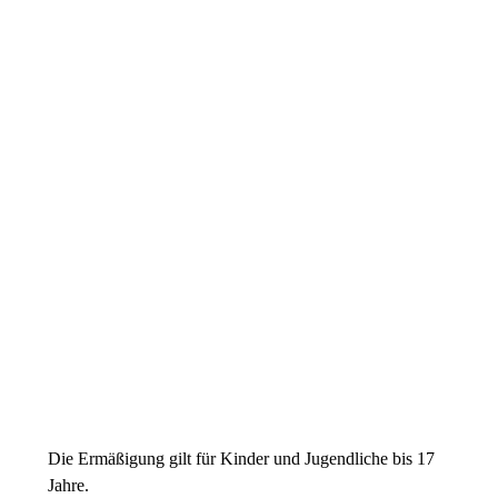
Preiskategorie 1
52,00 € Normal
26,00 € Ermäßigt
Preiskategorie 2
45,00 € Normal
22,50 € Ermäßigt
Preiskategorie 3
39,00 € Normal
19,50 € Ermäßigt
Preiskategorie 4
28,00 € Normal
14,00 € Ermäßigt
Die Ermäßigung gilt für Kinder und Jugendliche bis 17
Jahre.