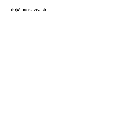
info@musicaviva.de
Preiskategorie 1
47,00 € Normal
23,50 € Ermäßigt
Preiskategorie 2
41,00 € Normal
20,50 € Ermäßigt
Preiskategorie 3
36,00 € Normal
18,00 € Ermäßigt
Preiskategorie 4
25,00 € Normal
12,50 € Ermäßigt