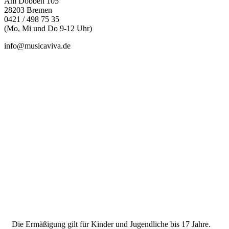
Am Dobben 105
28203 Bremen
0421 / 498 75 35
(Mo, Mi und Do 9-12 Uhr)
info@musicaviva.de
Preiskategorie 1
63,00 € Normal
31,50 € Ermäßigt
Preiskategorie 2
56,00 € Normal
28,00 € Ermäßigt
Preiskategorie 3
46,00 € Normal
23,00 € Ermäßigt
Preiskategorie 4
36,00 € Normal
18,00 € Ermäßigt
Die Ermäßigung gilt für Kinder und Jugendliche bis 17 Jahre.