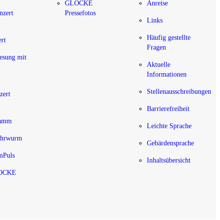
GLOCKE
Anreise
nzert
Pressefotos
Links
Häufig gestellte
rt
Fragen
sung mit
Aktuelle
Informationen
Stellenausschreibungen
zert
Barrierefreiheit
ramm
Leichte Sprache
hrwurm
Gebärdensprache
Puls
Inhaltsübersicht
LOCKE