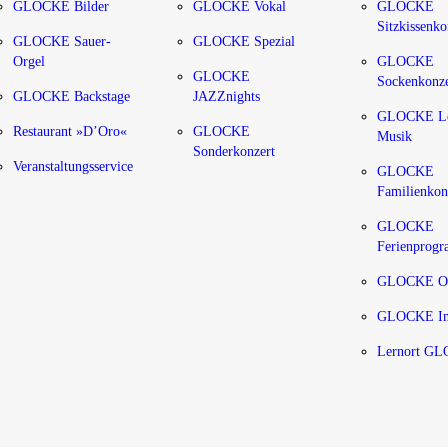
GLOCKE Bilder
GLOCKE Vokal
GLOCKE
Sitzkissenko
GLOCKE Sauer-
GLOCKE Spezial
Orgel
GLOCKE
GLOCKE
Sockenkonze
GLOCKE Backstage
JAZZnights
GLOCKE Le
Restaurant »D’Oro«
GLOCKE
Musik
Sonderkonzert
Veranstaltungsservice
GLOCKE
Familienkon
GLOCKE
Ferienprog
GLOCKE O
GLOCKE Im
Lernort G