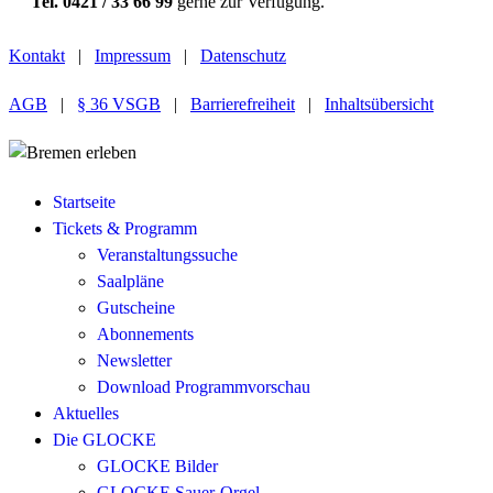
Tel. 0421 / 33 66 99
gerne zur Verfügung.
Kontakt
|
Impressum
|
Datenschutz
AGB
|
§ 36 VSGB
|
Barrierefreiheit
|
Inhaltsübersicht
Startseite
Tickets & Programm
Veranstaltungssuche
Saalpläne
Gutscheine
Abonnements
Newsletter
Download Programmvorschau
Aktuelles
Die GLOCKE
GLOCKE Bilder
GLOCKE Sauer-Orgel