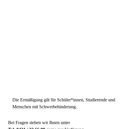
Preiskategorie 1
45,35 € Normal
34,35 € Schüler/Studierende
34,35 € Schwerbehinderung
Preiskategorie 2
36,55 € Normal
25,55 € Schüler/Studierende
25,55 € Schwerbehinderung
Preiskategorie 3
28,85 € Normal
21,15 € Schüler/Studierende
21,15 € Schwerbehinderung
Die Ermäßigung gilt für Schüler*innen, Studierende und
Menschen mit Schwerbehinderung.
Bei Fragen stehen wir Ihnen unter