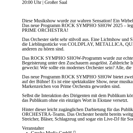
20:00 Uhr | Großer Saal
Diese Musikshow wurde zur wahren Sensation! Ein Wirbel
Das neue Programm ROCK SYMPHO SHOW 2025 – legendäre 
PRIME ORCHESTRA!
Das Orchester sieht sehr stilvoll aus. Eine Lichtshow und
die Lieblingsstücke von COLDPLAY, METALLICA,
anderen zu hören sind.
Das ROCK SYMPHO SHOW-Programm wurde zur echten Entd
Begeisterung unter den Zuschauern ausgelöst. Zahlreiche I
geweckt: Wie sollte ein modernes Orchester sein? Alle, di
Das neue Programm ROCK SYMPHO SHOW bietet zwei Stun
auf der Bühne! Es ist eine spektakuläre Show, neue musika
Markenzeichen von Prime Orchestra geworden sind.
Selbst die Interaktion des Dirigenten mit dem Publikum 
das Publikum ohne ein einziges Wort in Ekstase versetzt.
Hinter dieser leicht zugänglichen Darbietung für das Publ
ORCHESTRA-Teams. Das Orchester besteht bereits weitgehe
Streicher, Bläser, Schlagzeug und sogar ein Live-DJ für So
Veranstalter
Grusha Media GmbH