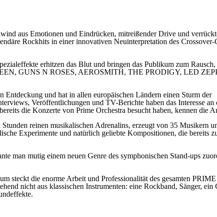
wind aus Emotionen und Eindrücken, mitreißender Drive und verrückt
Rockhits in einer innovativen Neuinterpretation des Crossover-O
 Spezialeffekte erhitzen das Blut und bringen das Publikum zum Rausch
 QUEEN, GUNS N ROSES, AEROSMITH, THE PRODIGY, LED ZEPP
eckung und hat in allen europäischen Ländern einen Sturm der
nterviews, Veröffentlichungen und TV-Berichte haben das Interesse an 
e bereits die Konzerte von Prime Orchestra besucht haben, kennen die A
den reinen musikalischen Adrenalins, erzeugt von 35 Musikern u
lische Experimente und natürlich geliebte Kompositionen, die bereits 
könnte man mutig einem neuen Genre des symphonischen Stand-ups zuor
ikum steckt die enorme Arbeit und Professionalität des gesamten PRIME
nd nicht aus klassischen Instrumenten: eine Rockband, Sänger, ein 
undeffekte.