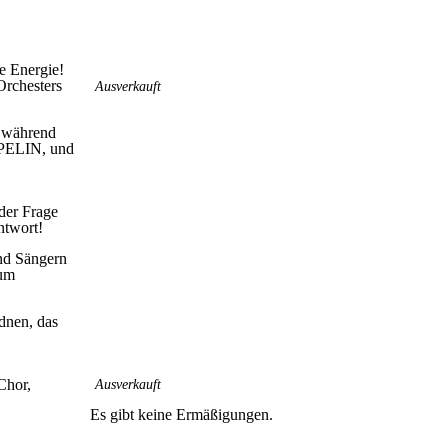
Preiskategorie 1
e Energie!
89,00 € Normal
rchesters
Ausverkauft
Preiskategorie 2
, während
79,00 € Normal
ELIN, und
Preiskategorie 3
69,00 € Normal
Preiskategorie 4
der Frage
59,00 € Normal
ntwort!
Preiskategorie 5
nd Sängern
49,00 € Normal
zum
Preiskategorie 6
39,00 € Normal
dnen, das
Preiskategorie 7
29,00 € Normal
Chor,
Ausverkauft
Es gibt keine Ermäßigungen.