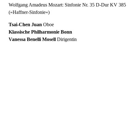
Wolfgang Amadeus Mozart: Sinfonie Nr. 35 D-Dur KV 385
(»Haffner-Sinfonie«)
Tsai-Chen Juan
Oboe
Klassische Philharmonie Bonn
Vanessa Benelli Mosell
Dirigentin
Preiskategorie 1
53,85 € Normal
43,85 € Ermäßigt
Preiskategorie 2
48,30 € Normal
38,30 € Ermäßigt
Preiskategorie 3
43,85 € Normal
33,85 € Ermäßigt