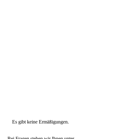
Preiskategorie 1
76,40 € Normal
Preiskategorie 2
66,40 € Normal
Preiskategorie 3
56,40 € Normal
Preiskategorie 4
46,40 € Normal
Preiskategorie 5
36,40 € Normal
Preiskategorie 6
30,40 € Normal
Es gibt keine Ermäßigungen.
Bei Fragen stehen wir Ihnen unter